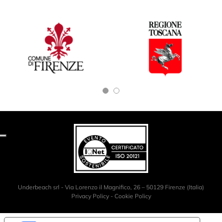
Underbeach srl - Via Lorenzo il Magnifico, 26 – 50129 Firenze (Italia)
Privacy Policy
-
Cookie Policy